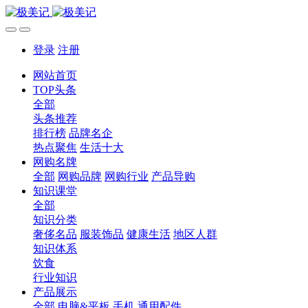
登录
注册
网站首页
TOP头条
全部
头条推荐
排行榜
品牌名企
热点聚焦
生活十大
网购名牌
全部
网购品牌
网购行业
产品导购
知识课堂
全部
知识分类
奢侈名品
服装饰品
健康生活
地区人群
知识体系
饮食
行业知识
产品展示
全部
电脑&平板
手机
通用配件