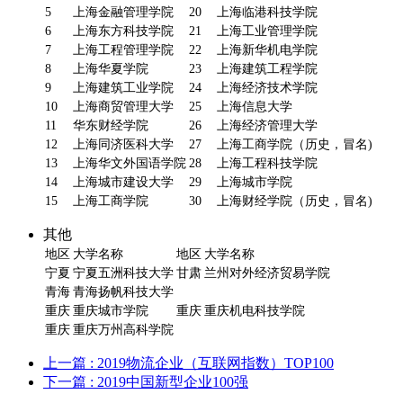
5
上海金融管理学院
20
上海临港科技学院
6
上海东方科技学院
21
上海工业管理学院
7
上海工程管理学院
22
上海新华机电学院
8
上海华夏学院
23
上海建筑工程学院
9
上海建筑工业学院
24
上海经济技术学院
10
上海商贸管理大学
25
上海信息大学
11
华东财经学院
26
上海经济管理大学
12
上海同济医科大学
27
上海工商学院（历史，冒名)
13
上海华文外国语学院
28
上海工程科技学院
14
上海城市建设大学
29
上海城市学院
15
上海工商学院
30
上海财经学院（历史，冒名)
其他
地区
大学名称
地区
大学名称
宁夏
宁夏五洲科技大学
甘肃
兰州对外经济贸易学院
青海
青海扬帆科技大学
重庆
重庆城市学院
重庆
重庆机电科技学院
重庆
重庆万州高科学院
上一篇
: 2019物流企业（互联网指数）TOP100
下一篇
: 2019中国新型企业100强