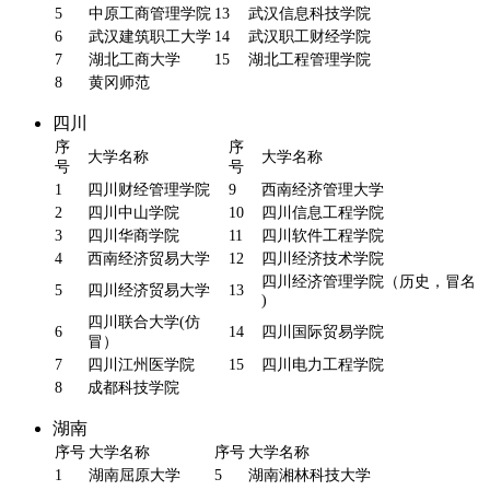
5
中原工商管理学院
13
武汉信息科技学院
6
武汉建筑职工大学
14
武汉职工财经学院
7
湖北工商大学
15
湖北工程管理学院
8
黄冈师范
四川
序
序
大学名称
大学名称
号
号
1
四川财经管理学院
9
西南经济管理大学
2
四川中山学院
10
四川信息工程学院
3
四川华商学院
11
四川软件工程学院
4
西南经济贸易大学
12
四川经济技术学院
四川经济管理学院（历史，冒名
5
四川经济贸易大学
13
)
四川联合大学(仿
6
14
四川国际贸易学院
冒）
7
四川江州医学院
15
四川电力工程学院
8
成都科技学院
湖南
序号
大学名称
序号
大学名称
1
湖南屈原大学
5
湖南湘林科技大学