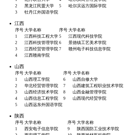
2
黑龙江民盟大学
5
哈尔滨远方国际学院
3
牡丹江外国语学院
江西
序号
大学名称
序号
大学名称
1
江西科技工程大学
5
江西现代科技学院
2
江西科技管理学院
6
景德镇工艺美术学院
3
江西经贸管理学院
7
赣州电子科技信息学院
4
江西赣南学院
山西
序号
大学名称
序号
大学名称
1
山西理工学院
6
山西自修大学
2
华北经贸管理学院
7
山西建筑工程职业技术学院
3
山西经济技术学院
8
山西金融管理学院
4
山西信息工程学院
9
山西现代经贸学院
5
山西远东外国语学院
陕西
序号
大学名称
序号
大学名称
1
西安电子信息学院
9
陕西国防工业技术学院