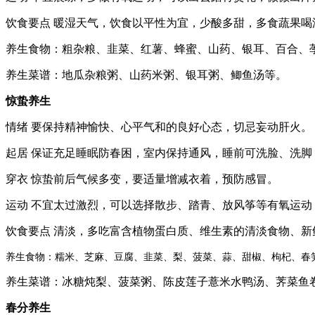
饮食要点 暖湿天气，饮食以平性为宜，少酸多甜，多食蔬果
养生食物：粗杂粮、韭菜、红薯、蜂蜜、山药、银耳、百合、
养生菜谱：地瓜杂粮粥、山药米粥、银耳粥、鲫鱼汤等。
惊蛰养生
情绪 要保持精神愉快、心平气和的良好心态，切忌妄动肝火。
起居 保证充足睡眠防春困，室内保持通风，睡前可洗脸、洗
穿衣 惊蛰前后气候多变，要适量增减衣着，预防感冒。
运动 不宜太过激烈，可以选择散步、踏青、放风筝等有氧运
饮食要点 清淡，多吃富含植物蛋白质、维生素的清淡食物、
养生食物：糯米、芝麻、豆腐、韭菜、梨、菠菜、蒜、甜椒、枸杞、春
养生菜谱：冰糖炖梨、菠菜粥、陈皮莲子薏米水鸭汤、荠菜鱼
春分养生