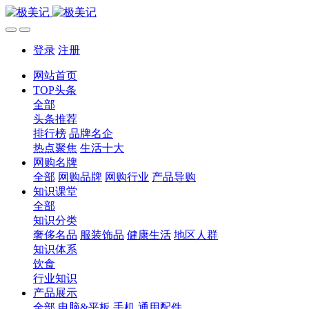
登录
注册
网站首页
TOP头条
全部
头条推荐
排行榜
品牌名企
热点聚焦
生活十大
网购名牌
全部
网购品牌
网购行业
产品导购
知识课堂
全部
知识分类
奢侈名品
服装饰品
健康生活
地区人群
知识体系
饮食
行业知识
产品展示
全部
电脑&平板
手机
通用配件