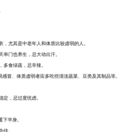
忧。
冬衣，尤其是中老年人和体质比较虚弱的人。
聊天串门也养生，忌大动出汗。
味，多食绿蔬，忌辛辣。
易感冒、体质虚弱者应多吃些清淡蔬菜、豆类及其制品等。
绪稳定，忌过度忧虑。
保暖下半身。
汗为佳。