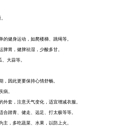
所。
简单的健身运动，如爬楼梯、跳绳等。
健运脾胃，健脾祛湿，少酸多甘。
瓜、大蒜等。
发期，因此更要保持心情舒畅。
道疾病。
脱的外套，注意天气变化，适宜增减衣服。
，适合踏青、健走、远足、打太极等等。
补为主，多吃蔬菜、水果，以防上火。