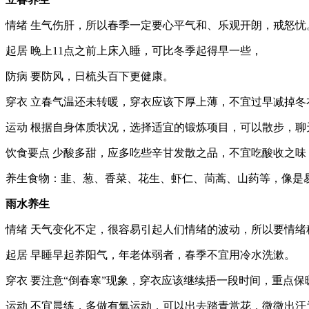
情绪 生气伤肝，所以春季一定要心平气和、乐观开朗，戒怒
起居 晚上11点之前上床入睡，可比冬季起得早一些，
防病 要防风，日梳头百下更健康。
穿衣 立春气温还未转暖，穿衣应该下厚上薄，不宜过早减掉
运动 根据自身体质状况，选择适宜的锻炼项目，可以散步，
饮食要点 少酸多甜，应多吃些辛甘发散之品，不宜吃酸收之
养生食物：韭、葱、香菜、花生、虾仁、茼蒿、山药等，像是
雨水养生
情绪 天气变化不定，很容易引起人们情绪的波动，所以要情
起居 早睡早起养阳气，年老体弱者，春季不宜用冷水洗漱。
穿衣 要注意“倒春寒”现象，穿衣应该继续捂一段时间，重点
运动 不宜晨练，多做有氧运动，可以出去踏青赏花，微微出