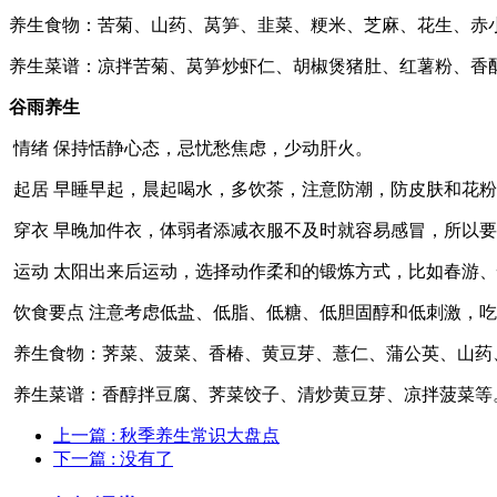
养生食物：苦菊、山药、莴笋、韭菜、粳米、芝麻、花生、赤
养生菜谱：凉拌苦菊、莴笋炒虾仁、胡椒煲猪肚、红薯粉、香
谷雨养生
情绪 保持恬静心态，忌忧愁焦虑，少动肝火。
起居 早睡早起，晨起喝水，多饮茶，注意防潮，防皮肤和花
穿衣 早晚加件衣，体弱者添减衣服不及时就容易感冒，所以
运动 太阳出来后运动，选择动作柔和的锻炼方式，比如春游
饮食要点 注意考虑低盐、低脂、低糖、低胆固醇和低刺激，
养生食物：荠菜、菠菜、香椿、黄豆芽、薏仁、蒲公英、山药
养生菜谱：香醇拌豆腐、荠菜饺子、清炒黄豆芽、凉拌菠菜等
上一篇
: 秋季养生常识大盘点
下一篇
: 没有了