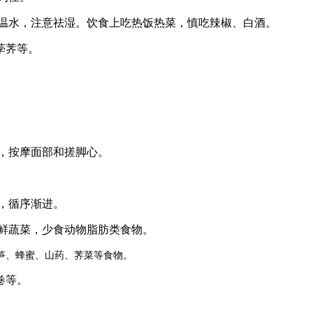
喝温水，注意祛湿。饮食上吃热饭热菜，慎吃辣椒、白酒。
荸荠等。
脚，按摩面部和搓脚心。
动，循序渐进。
新鲜蔬菜，少食动物脂肪类食物。
笋、蜂蜜、山药、荠菜等食物。
卷等。