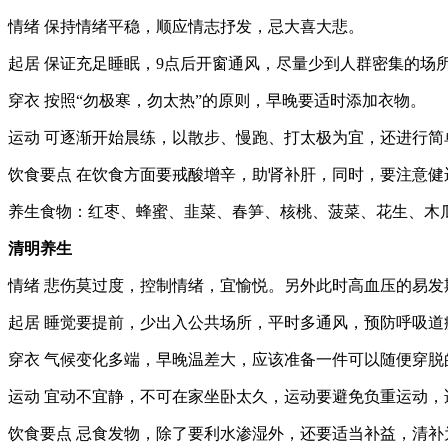
情绪 保持情绪平稳，顺应情志抒发，忌大喜大悲。
起居 保证充足睡眠，9点后开窗通风，尽量少到人群密集的场
穿衣 按照“勿极寒，勿太热”的原则，早晚要适时添加衣物。
运动 可逐渐开始晨练，以散步、慢跑、打太极为宜，还进行
饮食要点 在饮食方面要戒酸增辛，助肾补肝，同时，要注意
养生食物：红枣、蜂蜜、韭菜、春笋、核桃、菠菜、花生、木
清明养生
情绪 悲伤莫过度，控制情绪，宜愉悦。另外此时高血压的易
起居 睡觉要提前，少出入公共场所，平时多通风，预防呼吸
穿衣 气候变化多端，早晚温差大，应该准备一件可以随便穿
运动 宜动不宜静，不可在家坐卧太久，运动要避免负重运动
饮食要点 忌食发物，除了要利水渗湿外，还要适当补益，清